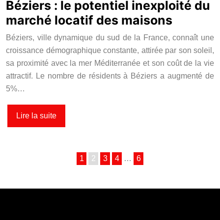
Béziers : le potentiel inexploité du
marché locatif des maisons
Béziers, ville dynamique du sud de la France, connaît une
croissance démographique constante, attirée par son soleil,
sa proximité avec la mer Méditerranée et son coût de la vie
attractif. Le nombre de résidents à Béziers a augmenté de
5%…
Lire la suite
1
2
3
4
…
6