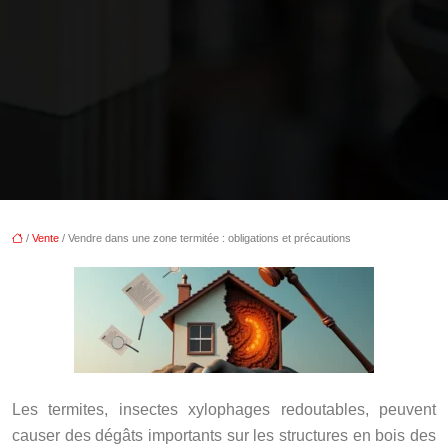
/
Vente
/ Vendre dans une zone termitée : obligations et précautions
Les termites, insectes xylophages redoutables, peuvent
causer des dégâts importants sur les structures en bois des